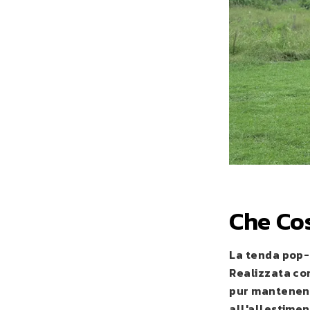
Che Co
La tenda pop-u
Realizzata con
pur mantenend
all'allestimen