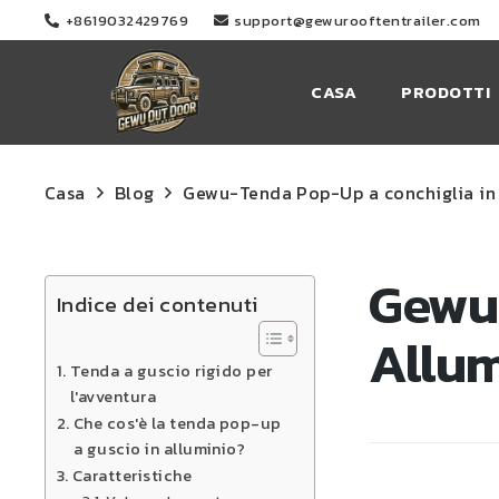
+8619032429769
support@gewurooftentrailer.com
CASA
PRODOTTI
Casa
Blog
Gewu-Tenda Pop-Up a conchiglia in 
Gewu
Indice dei contenuti
Allum
Tenda a guscio rigido per
l'avventura
Che cos'è la tenda pop-up
a guscio in alluminio?
Caratteristiche