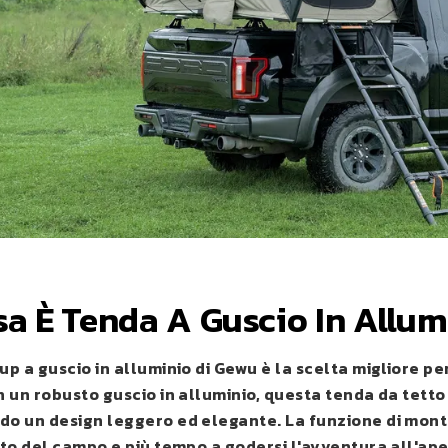
sa È
Tenda A Guscio In Allum
p a guscio in alluminio di Gewu è la scelta migliore per
 un robusto guscio in alluminio, questa tenda da tetto
o un design leggero ed elegante. La funzione di mon
to del campo e più tempo a godersi l'avventura all'apert