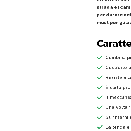
strada e i cam
per durare nel
must per gli a
Caratte
Combina pra
Costruito 
Resiste a c
È stato pro
Il meccani
Una volta i
Gli interni
La tenda è 