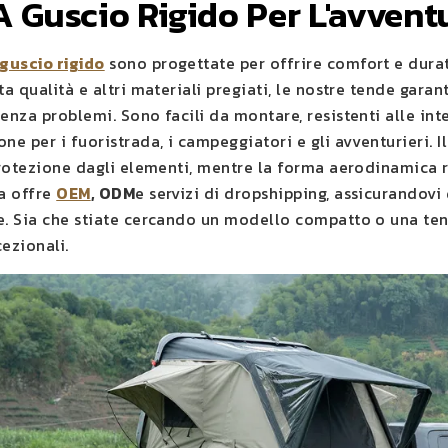
 Guscio Rigido Per L'avvent
guscio rigido
sono progettate per offrire comfort e durat
ta qualità e altri materiali pregiati, le nostre tende gar
senza problemi. Sono facili da montare, resistenti alle in
ne per i fuoristrada, i campeggiatori e gli avventurieri. 
 protezione dagli elementi, mentre la forma aerodinamica r
na offre
OEM
, ODM
e servizi di dropshipping, assicurandovi 
e. Sia che stiate cercando un modello compatto o una ten
ezionali.