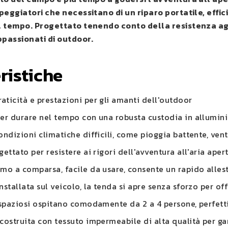
peggiatori che necessitano di un riparo portatile, effic
 tempo. Progettato tenendo conto della resistenza agli
ppassionati di outdoor.
ristiche
ticità e prestazioni per gli amanti dell'outdoor
per durare nel tempo con una robusta custodia in allumin
ondizioni climatiche difficili, come pioggia battente, vent
gettato per resistere ai rigori dell'avventura all'aria ape
smo a comparsa, facile da usare, consente un rapido alle
nstallata sul veicolo, la tenda si apre senza sforzo per o
 spaziosi ospitano comodamente da 2 a 4 persone, perfetti
costruita con tessuto impermeabile di alta qualità per ga