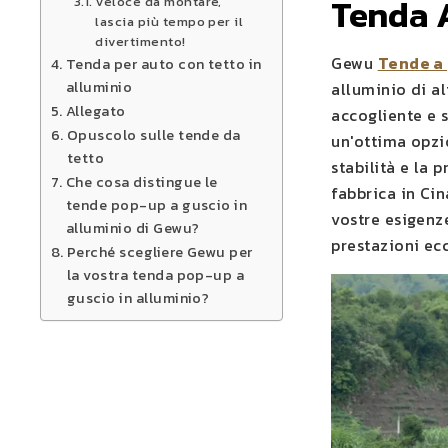
Tenda A
Veloce da montare,
lascia più tempo per il
divertimento!
Gewu
Tende a 
Tenda per auto con tetto in
alluminio
alluminio di al
Allegato
accogliente e 
Opuscolo sulle tende da
un'ottima opzio
tetto
stabilità e la
Che cosa distingue le
fabbrica in Ci
tende pop-up a guscio in
vostre esigenz
alluminio di Gewu?
prestazioni ecc
Perché scegliere Gewu per
la vostra tenda pop-up a
guscio in alluminio?