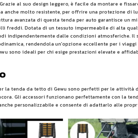
 Grazie al suo design leggero, è facile da montare e fissare
a anche molto resistente, per offrire una protezione di l
ruttura avanzata di questa tenda per auto garantisce un mi
lli freddi. Dotata di un tessuto impermeabile di alta quali
odi indipendentemente dalle condizioni atmosferiche. Il 
odinamica, rendendola un'opzione eccellente per i viaggi 
wu sono ideali per chi esige prestazioni elevate e affidabi
to
er la tenda da tetto di Gewu sono perfetti per le attività
ancora. Gli accessori funzionano perfettamente con la tend
anche personalizzabile e consente di adattarlo alle propr