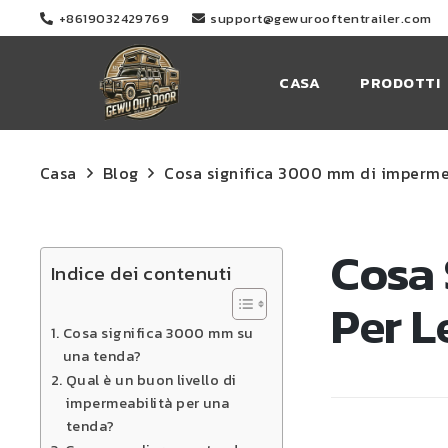
+8619032429769
support@gewurooftentrailer.com
CASA
PRODOTTI
Casa
Blog
Cosa significa 3000 mm di impermea
Cosa 
Indice dei contenuti
Per L
Cosa significa 3000 mm su
una tenda?
Qual è un buon livello di
impermeabilità per una
tenda?