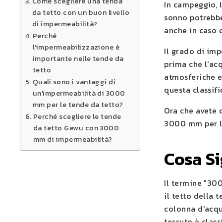
Come scegliere una tenda
In campeggio, l
da tetto con un buon livello
sonno potrebbe
di impermeabilità?
anche in caso d
Perché
l'impermeabilizzazione è
Il grado di im
importante nelle tende da
prima che l'ac
tetto
atmosferiche e
Quali sono i vantaggi di
questa classifi
un'impermeabilità di 3000
mm per le tende da tetto?
Ora che avete 
Perché scegliere le tende
3000 mm per le
da tetto Gewu con 3000
mm di impermeabilità?
Cosa S
Il termine "300
il tetto della 
colonna d'acqu
tessuto è clas