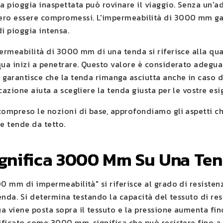
a pioggia inaspettata può rovinare il viaggio. Senza un'a
ro essere compromessi. L'impermeabilità di 3000 mm gara
i pioggia intensa.
permeabilità di 3000 mm di una tenda si riferisce alla qu
qua inizi a penetrare. Questo valore è considerato adegua
 garantisce che la tenda rimanga asciutta anche in caso 
cazione aiuta a scegliere la tenda giusta per le vostre e
compreso le nozioni di base, approfondiamo gli aspetti c
 tende da tetto.
ignifica 3000 Mm Su Una Te
0 mm di impermeabilità" si riferisce al grado di resistenza
tenda. Si determina testando la capacità del tessuto di res
a viene posta sopra il tessuto e la pressione aumenta fino
sificato come 3000 mm, significa che può resistere fino 