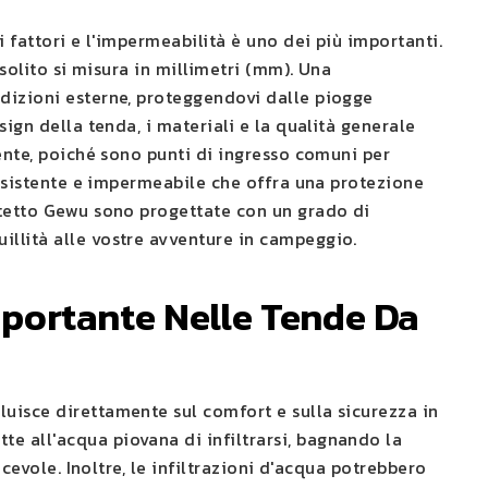
i fattori e l'impermeabilità è uno dei più importanti.
 solito si misura in millimetri (mm). Una
ndizioni esterne, proteggendovi dalle piogge
sign della tenda, i materiali e la qualità generale
mente, poiché sono punti di ingresso comuni per
 resistente e impermeabile che offra una protezione
 tetto Gewu sono progettate con un grado di
illità alle vostre avventure in campeggio.
mportante Nelle Tende Da
uisce direttamente sul comfort e sulla sicurezza in
e all'acqua piovana di infiltrarsi, bagnando la
acevole. Inoltre, le infiltrazioni d'acqua potrebbero