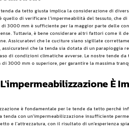
 tenda da tetto giusta implica la considerazione di divers
è quello di verificare l'impermeabilità del tessuto, che di
e di 3000 mm è sufficiente per la maggior parte delle co
nse. Tuttavia, è bene considerare altri fattori come il de
ne. Assicuratevi che le cuciture siano sigillate corretta
e, assicuratevi che la tenda sia dotata di un parapioggia
caso di condizioni climatiche avverse. Le nostre tende da
 di 3000 mm o superiore, per garantire la massima tranqu
L'impermeabilizzazione È I
zzazione è fondamentale per le tende da tetto perché infl
 tenda con un'impermeabilizzazione insufficiente permett
etto e l'attrezzatura, con il risultato di un'esperienza spi