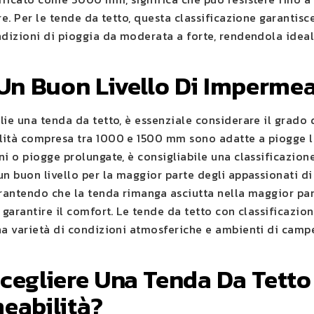
re. Per le tende da tetto, questa classificazione garantisc
dizioni di pioggia da moderata a forte, rendendola ideale
Un Buon Livello Di Impermea
ie una tenda da tetto, è essenziale considerare il grado 
ità compresa tra 1000 e 1500 mm sono adatte a piogge legg
ni o piogge prolungate, è consigliabile una classificazio
n buon livello per la maggior parte degli appassionati di
arantendo che la tenda rimanga asciutta nella maggior pa
 garantire il comfort. Le tende da tetto con classificazi
na varietà di condizioni atmosferiche e ambienti di camp
egliere Una Tenda Da Tetto 
eabilità?