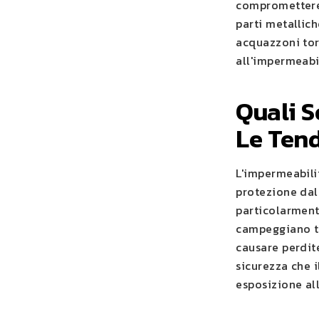
compromettere 
parti metallic
acquazzoni tor
all'impermeabi
Quali S
Le Ten
L'impermeabilit
protezione dal
particolarment
campeggiano tu
causare perdite
sicurezza che i
esposizione al