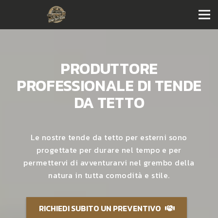
PRODUTTORE
PROFESSIONALE DI TENDE
DA TETTO
Le nostre tende da tetto per esterni sono
progettate per durare nel tempo e per
permettervi di avventurarvi nel grembo della
natura in tutta comodità e stile.
RICHIEDI SUBITO UN PREVENTIVO