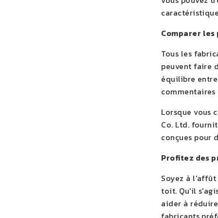
vous pouvez tr
caractéristique
Comparer les p
Tous les fabric
peuvent faire 
équilibre entre
commentaires d
Lorsque vous c
Co. Ltd. fourni
conçues pour d
Profitez des 
Soyez à l'affû
toit. Qu'il s'a
aider à réduire
fabricants préf