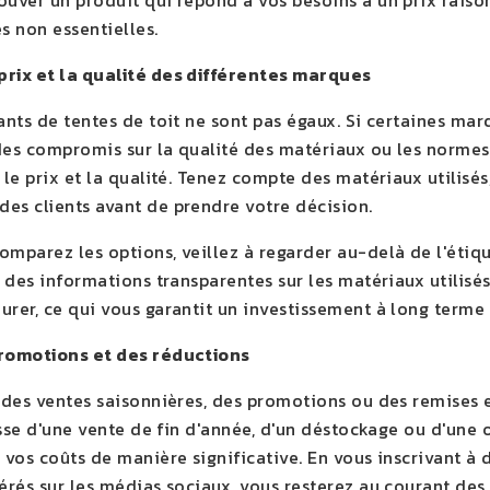
ouver un produit qui répond à vos besoins à un prix raiso
s non essentielles.
rix et la qualité des différentes marques
ants de tentes de toit ne sont pas égaux. Si certaines ma
des compromis sur la qualité des matériaux ou les normes d
 le prix et la qualité. Tenez compte des matériaux utilisés
es clients avant de prendre votre décision.
omparez les options, veillez à regarder au-delà de l'éti
t des informations transparentes sur les matériaux utilisés
urer, ce qui vous garantit un investissement à long terme
promotions et des réductions
t des ventes saisonnières, des promotions ou des remises 
gisse d'une vente de fin d'année, d'un déstockage ou d'une
 vos coûts de manière significative. En vous inscrivant à 
érés sur les médias sociaux, vous resterez au courant des 