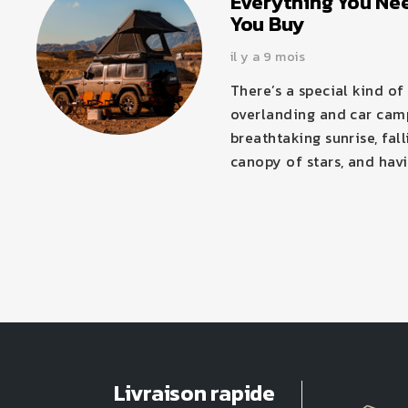
Everything You Ne
You Buy
il y a 9 mois
There’s a special kind o
overlanding and car camp
breathtaking sunrise, fal
canopy of stars, and havi
Livraison rapide