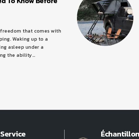
ed To Know Before
f freedom that comes with
ing. Waking up to a
ling asleep under a
ng the ability…
Service
Échantillo