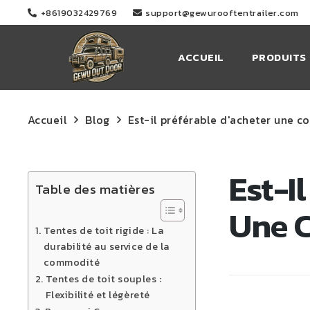
+8619032429769
support@gewurooftentrailer.com
ACCUEIL
PRODUITS
Accueil
Blog
Est-il préférable d'acheter une c
Est-I
Table des matières
Une C
Tentes de toit rigide : La
durabilité au service de la
commodité
Tentes de toit souples :
Flexibilité et légèreté