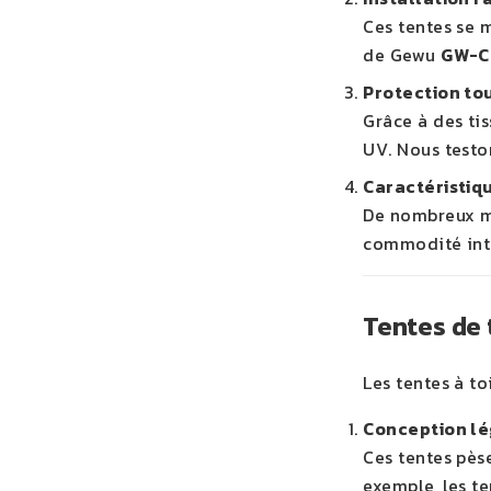
Ces tentes se 
de Gewu
GW-C
Protection tou
Grâce à des tis
UV. Nous teston
Caractéristiq
De nombreux m
commodité inte
Tentes de t
Les tentes à to
Conception lé
Ces tentes pèse
exemple, les t