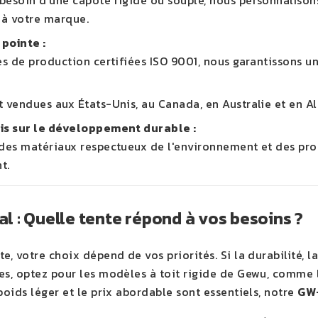
esoin d'une capote rigide ou souple, nous personnalisons 
à votre marque.
pointe :
es de production certifiées ISO 9001, nous garantissons un
t vendues aux États-Unis, au Canada, en Australie et en Al
mis sur le développement durable :
 des matériaux respectueux de l'environnement et des pr
t.
nal : Quelle tente répond à vos besoins ?
e, votre choix dépend de vos priorités. Si la durabilité, l
es, optez pour les modèles à toit rigide de Gewu, comme
poids léger et le prix abordable sont essentiels, notre
GW