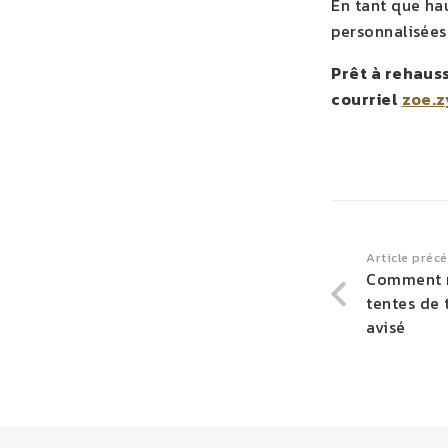
En tant que ha
personnalisées
Prêt à rehaus
courriel
zoe.z
Article préc
Comment r
tentes de 
avisé