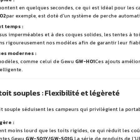
montent en quelques secondes, ce qui est idéal pour les c
02
par exemple, est doté d'un système de perche automat
t temps :
sus imperméables et à des coques solides, les tentes à toi
s rigoureusement nos modèles afin de garantir leur fiabil
ues modernes :
odèles, comme celui de Gewu
GW-H01
Ces ajouts amélio
lligente.
oit souples : Flexibilité et légèreté
it souple séduisent les campeurs qui privilégient la portabil
gère :
nt moins lourd que les toits rigides, ce qui réduit les coût
entes Gewu
GW-S01Y/GW-S01G
La série de produits de l'UE