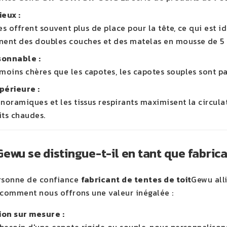
ieux :
es offrent souvent plus de place pour la tête, ce qui est 
nt des doubles couches et des matelas en mousse de 5 c
sonnable :
oins chères que les capotes, les capotes souples sont p
périeure :
noramiques et les tissus respirants maximisent la circulat
its chaudes.
ewu se distingue-t-il en tant que fabrica
ersonne de confiance
fabricant de tentes de toit
Gewu alli
i comment nous offrons une valeur inégalée :
ion sur mesure :