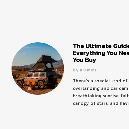
The Ultimate Guide
Everything You Ne
You Buy
il y a 9 mois
There’s a special kind o
overlanding and car camp
breathtaking sunrise, fal
canopy of stars, and havi