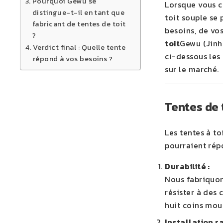
Pourquoi Gewu se
Lorsque vous ch
distingue-t-il en tant que
toit souple se
fabricant de tentes de toit
besoins, de vo
?
toit
Gewu (Jinh
Verdict final : Quelle tente
ci-dessous les
répond à vos besoins ?
sur le marché.
Tentes de 
Les tentes à to
pourraient rép
Durabilité :
Nous fabriquon
résister à des
huit coins moul
Installation ra