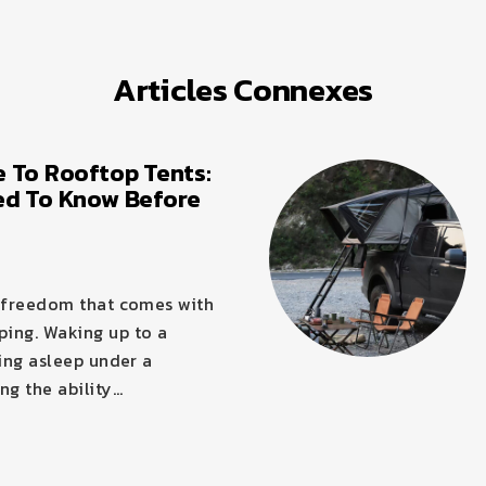
Articles Connexes
 To Rooftop Tents:
ed To Know Before
f freedom that comes with
ing. Waking up to a
ling asleep under a
ng the ability…