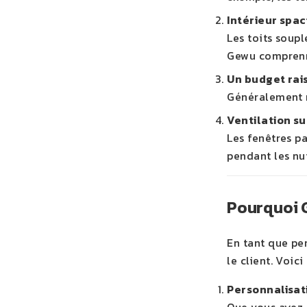
Intérieur spac
Les toits soupl
Gewu comprenne
Un budget rai
Généralement m
Ventilation su
Les fenêtres pa
pendant les nu
Pourquoi G
En tant que p
le client. Voic
Personnalisat