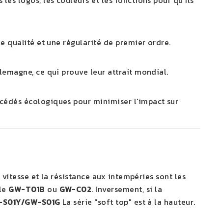
les logos, les couleurs et les fonctions pour qu'ils
e qualité et une régularité de premier ordre.
lemagne, ce qui prouve leur attrait mondial.
océdés écologiques pour minimiser l'impact sur
a vitesse et la résistance aux intempéries sont les
 le
GW-T01B
ou
GW-C02
. Inversement, si la
-S01Y/GW-S01G
La série "soft top" est à la hauteur.