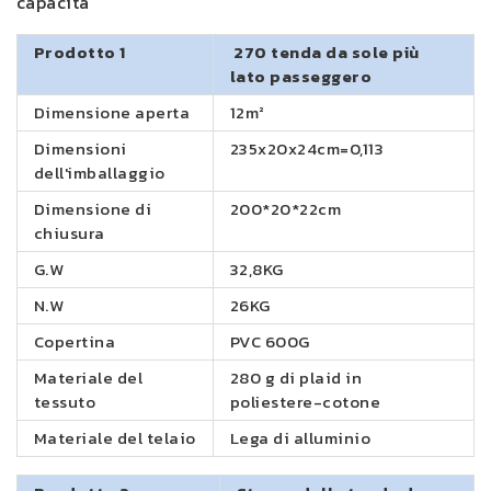
capacità
Prodotto 1
270 tenda da sole più
lato passeggero
Dimensione aperta
12m²
Dimensioni
235x20x24cm=0,113
dell'imballaggio
Dimensione di
200*20*22cm
chiusura
G.W
32,8KG
N.W
26KG
Copertina
PVC 600G
Materiale del
280 g di plaid in
tessuto
poliestere-cotone
Materiale del telaio
Lega di alluminio