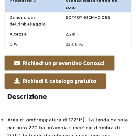
Prodotto 2
Stanza della tenda da
sole
Dimensioni
60*40*40CM=0,096
dell'imballaggio
Altezza
2.2m
G.W
22,68KG
Richiedi un preventivo Conosci
Richiedi il catalogo gratuito
Descrizione
Area di ombreggiatura di 172ft²】 La tenda da sole
per auto 270 ha un'ampia superficie d'ombra di
172ft², le tende da sole per camper possono