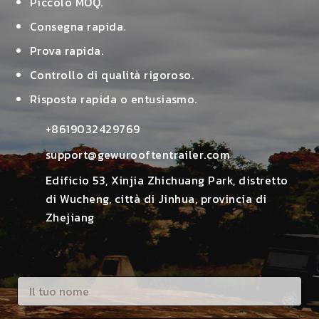
Piccolo MOQ.
Consegna rapida.
Prova rapida.
Controllo di qualità rigoroso.
Risposta rapida o entusiasmo.
lefono
+8619032429769
posta
support@gewurooftentrailer.com
Edificio 53, Xinjia Zhichuang Park, distretto
di Wucheng, città di Jinhua, provincia di
zione_su
Zhejiang