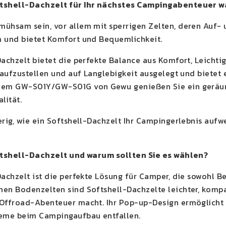
tshell-Dachzelt für Ihr nächstes Campingabenteuer 
ühsam sein, vor allem mit sperrigen Zelten, deren Auf- u
 und bietet Komfort und Bequemlichkeit.
Dachzelt bietet die perfekte Balance aus Komfort, Leichti
 aufzustellen und auf Langlebigkeit ausgelegt und bietet 
dem GW-S01Y/GW-S01G von Gewu genießen Sie ein geräumi
lität.
erig, wie ein Softshell-Dachzelt Ihr Campingerlebnis aufwe
oftshell-Dachzelt und warum sollten Sie es wählen?
Dachzelt ist die perfekte Lösung für Camper, die sowohl B
en Bodenzelten sind Softshell-Dachzelte leichter, kompak
Offroad-Abenteuer macht. Ihr Pop-up-Design ermöglicht 
leme beim Campingaufbau entfallen.