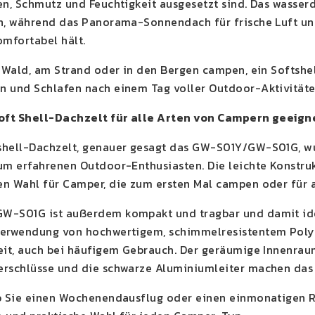
en, Schmutz und Feuchtigkeit ausgesetzt sind. Das wasserd
n, während das Panorama-Sonnendach für frische Luft und
omfortabel hält.
m Wald, am Strand oder in den Bergen campen, ein Softshel
 und Schlafen nach einem Tag voller Outdoor-Aktivitäte
Soft Shell-Dachzelt für alle Arten von Campern geeign
hell-Dachzelt, genauer gesagt das GW-S01Y/GW-S01G, wu
um erfahrenen Outdoor-Enthusiasten. Die leichte Konstru
n Wahl für Camper, die zum ersten Mal campen oder für al
-S01G ist außerdem kompakt und tragbar und damit ideal
Verwendung von hochwertigem, schimmelresistentem Pol
eit, auch bei häufigem Gebrauch. Der geräumige Innenrau
rschlüsse und die schwarze Aluminiumleiter machen das Z
b Sie einen Wochenendausflug oder einen einmonatigen Ro