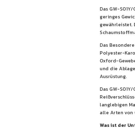
Das GW-S01Y/GW
geringes Gewic
gewährleistet.
Schaumstoffmat
Das Besondere 
Polyester-Karo
Oxford-Gewebe
und die Ablage
Ausrüstung.
Das GW-S01Y/G
Reißverschlüss
langlebigen Ma
alle Arten von
Was ist der U