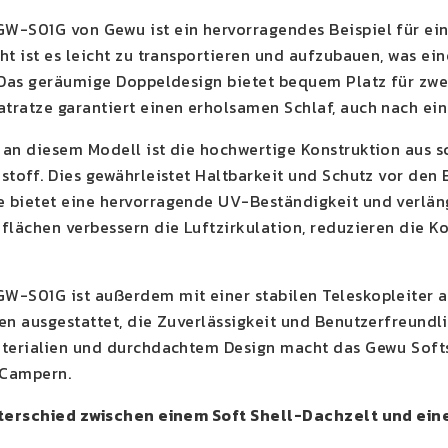
-S01G von Gewu ist ein hervorragendes Beispiel für ein 
ht ist es leicht zu transportieren und aufzubauen, was e
 Das geräumige Doppeldesign bietet bequem Platz für zwei
ratze garantiert einen erholsamen Schlaf, auch nach ein
an diesem Modell ist die hochwertige Konstruktion aus 
stoff. Dies gewährleistet Haltbarkeit und Schutz vor de
 bietet eine hervorragende UV-Beständigkeit und verlän
flächen verbessern die Luftzirkulation, reduzieren die K
W-S01G ist außerdem mit einer stabilen Teleskopleiter 
en ausgestattet, die Zuverlässigkeit und Benutzerfreundl
terialien und durchdachtem Design macht das Gewu Softs
 Campern.
nterschied zwischen einem Soft Shell-Dachzelt und ei