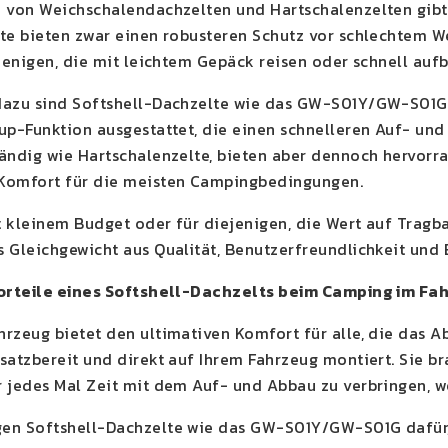
 von Weichschalendachzelten und Hartschalenzelten gibt 
te bieten zwar einen robusteren Schutz vor schlechtem Wet
ejenigen, die mit leichtem Gepäck reisen oder schnell auf
azu sind Softshell-Dachzelte wie das GW-S01Y/GW-S01G lei
up-Funktion ausgestattet, die einen schnelleren Auf- und 
ändig wie Hartschalenzelte, bieten aber dennoch hervor
Komfort für die meisten Campingbedingungen.
 kleinem Budget oder für diejenigen, die Wert auf Tragbar
 Gleichgewicht aus Qualität, Benutzerfreundlichkeit und E
Vorteile eines Softshell-Dachzelts beim Camping im Fa
rzeug bietet den ultimativen Komfort für alle, die das Ab
satzbereit und direkt auf Ihrem Fahrzeug montiert. Sie 
 jedes Mal Zeit mit dem Auf- und Abbau zu verbringen, we
en Softshell-Dachzelte wie das GW-S01Y/GW-S01G dafür, 