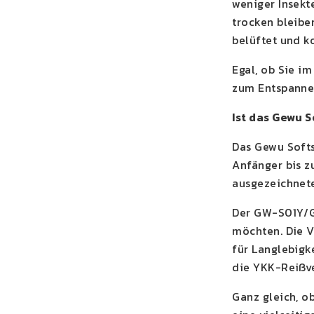
weniger Insekt
trocken bleibe
belüftet und k
Egal, ob Sie i
zum Entspannen
Ist das Gewu 
Das Gewu Softs
Anfänger bis z
ausgezeichnete
Der GW-S01Y/GW
möchten. Die 
für Langlebigk
die YKK-Reißve
Ganz gleich, o