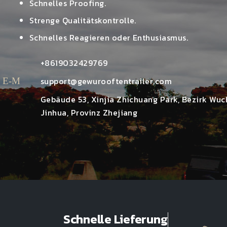
Schnelles Proofing.
Strenge Qualitätskontrolle.
Schnelles Reagieren oder Enthusiasmus.
Telefon
+8619032429769
E-Mail
support@gewurooftentrailer.com
Gebäude 53, Xinjia Zhichuang Park, Bezirk Wuc
andort_an
Jinhua, Provinz Zhejiang
Schnelle Lieferung